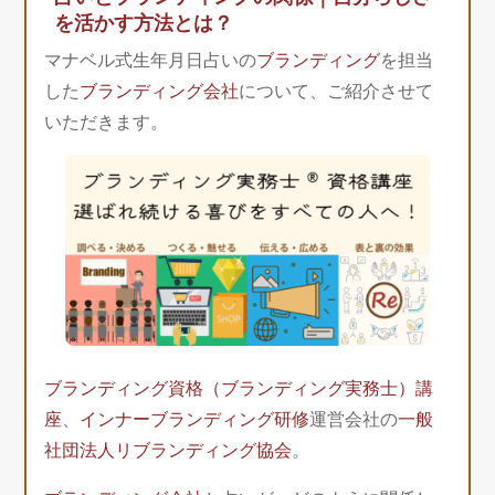
を活かす方法とは？
マナベル式生年月日占いの
ブランディング
を担当
した
ブランディング会社
について、ご紹介させて
いただきます。
ブランディング資格（ブランディング実務士）講
座
、
インナーブランディング研修
運営会社の
一般
社団法人リブランディング協会
。