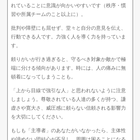
れていることに意識が向かいやすいです（秩序・慣
習や所属チームのこと以上に）。
批判や障壁にも屈せず、堂々と自分の意見を伝え、
行動できる人です。力強く人を導く力を持っていま
す。
頼りがいが行き過ぎると、守るべき対象か敵かで極
端に分ける傾向があります。時には、人の痛みに無
頓着になってしまうことも。
「上から目線で強引な人」と思われないように注意
しましょう。尊敬されている人達の多くが持つ、謙
虚さや寛大さ、威圧感に頼らない信頼される影響力
を大切にしてください。
もしも「主導者」のあなたがいなかったら、主体性
や諦めない団結心が不足し、周囲は困ることになる