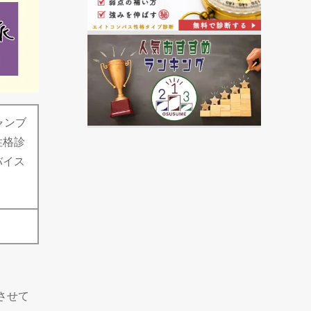
ャンブ
性格診
バイス
させて