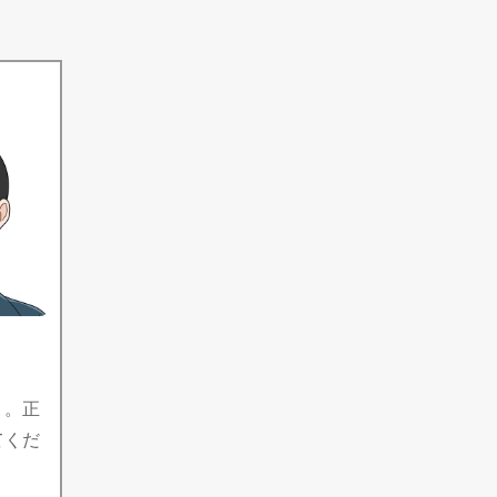
う。正
てくだ