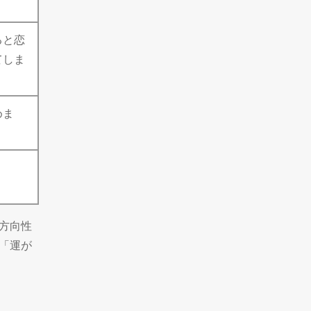
ると恋
てしま
めま
方向性
「運が