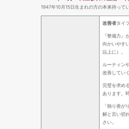
1947年10月15日生まれの方の本来持
改善者
タイ
『整備力』
向かいやす
以上に）。
ルーティン
改善してい
完璧を求め
あります。
「独り善が
解と言い切
さい。