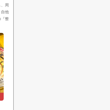
し、周
、自他
の『整