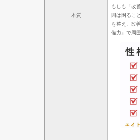
もしも「改
本質
囲は困るこ
を整え、改
備力』で周