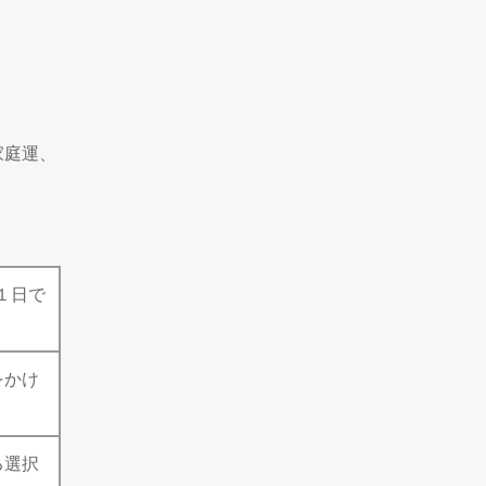
家庭運、
１日で
をかけ
る選択