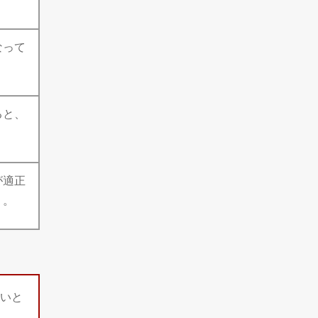
なって
ると、
が適正
う。
いと