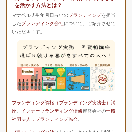
を活かす方法とは？
マナベル式生年月日占いの
ブランディング
を担当
した
ブランディング会社
について、ご紹介させて
いただきます。
ブランディング資格（ブランディング実務士）講
座
、
インナーブランディング研修
運営会社の
一般
社団法人リブランディング協会
。