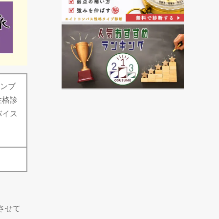
ャンブ
性格診
バイス
させて