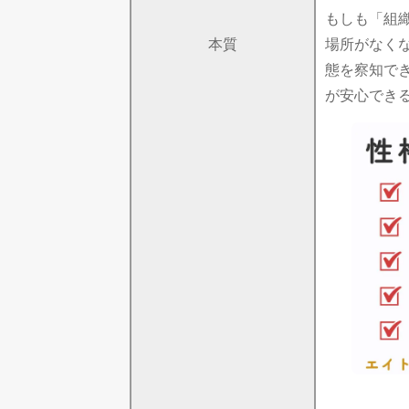
もしも「組
本質
場所がなく
態を察知で
が安心でき