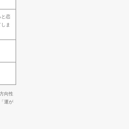
ると恋
てしま
方向性
「運が