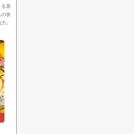
きる居
ムの状
知力』