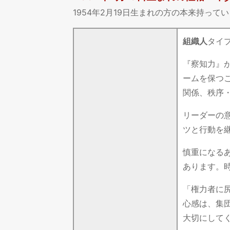
1954年2月19日生まれの方の本来持っ
組織人
タイ
『察知力』
ームを保つ
関係、秩序
リーダーの
ツと行動を
慎重になる
あります。
「権力者に
心感は、集
大切にして