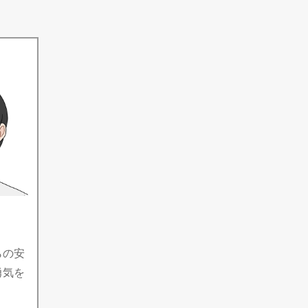
らの安
勇気を