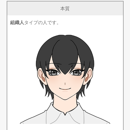
本質
組織人
タイプの人です。