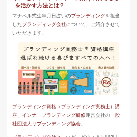
を活かす方法とは？
マナベル式生年月日占いの
ブランディング
を担当
した
ブランディング会社
について、ご紹介させて
いただきます。
ブランディング資格（ブランディング実務士）講
座
、
インナーブランディング研修
運営会社の
一般
社団法人リブランディング協会
。