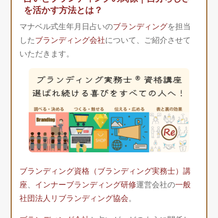
を活かす方法とは？
マナベル式生年月日占いの
ブランディング
を担当
した
ブランディング会社
について、ご紹介させて
いただきます。
ブランディング資格（ブランディング実務士）講
座
、
インナーブランディング研修
運営会社の
一般
社団法人リブランディング協会
。