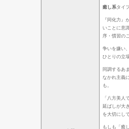
癒し系
タイ
『同化力』
いことに意
序・慣習の
争いを嫌い
ひとりの立
同調するあ
なかれ主義
も。
「八方美人
延ばしが大
を大切にし
もしも「癒