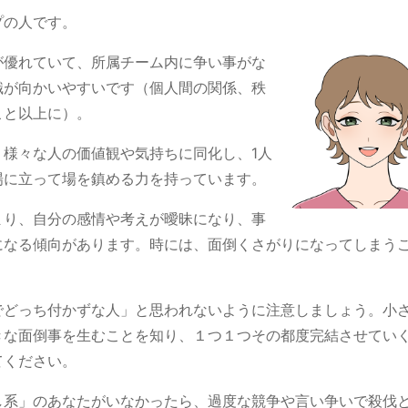
プの人です。
が優れていて、所属チーム内に争い事がな
識が向かいやすいです（個人間の関係、秩
こと以上に）。
、様々な人の価値観や気持ちに同化し、1人
場に立って場を鎮める力を持っています。
まり、自分の感情や考えが曖昧になり、事
になる傾向があります。時には、面倒くさがりになってしまう
でどっち付かずな人」と思われないように注意しましょう。小
きな面倒事を生むことを知り、１つ１つその都度完結させてい
てください。
し系」のあなたがいなかったら、過度な競争や言い争いで殺伐