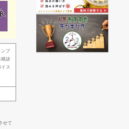
ャンブ
性格診
バイス
させて