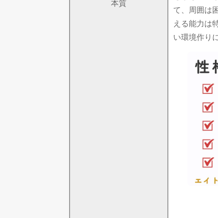
本質
て、周囲は
える能力は
い環境作り