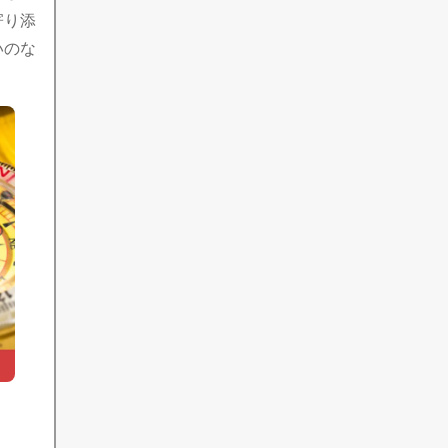
寄り添
いのな