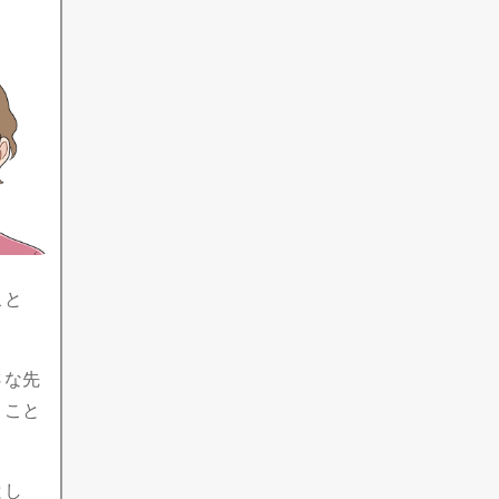
こと
さな先
くこと
とし