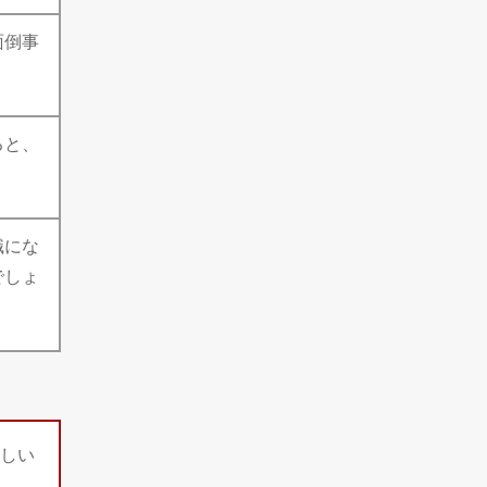
面倒事
ると、
職にな
でしょ
しい