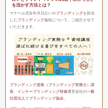
を活かす方法とは？
マナベル式生年月日占いの
ブランディング
を担当
した
ブランディング会社
について、ご紹介させて
いただきます。
ブランディング資格（ブランディング実務士）講
座
、
インナーブランディング研修
運営会社の
一般
社団法人リブランディング協会
。