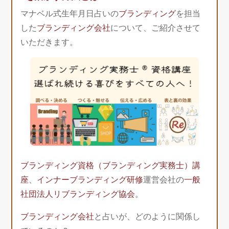
マナベル式生年月日占いの
ブランディング
を担当
した
ブランディング会社
について、ご紹介させて
いただきます。
ブランディング資格（ブランディング実務士）講
座
、
インナーブランディング研修
運営会社の
一般
社団法人リブランディング協会
。
ブランディング会社
と占いが、どのように関係し