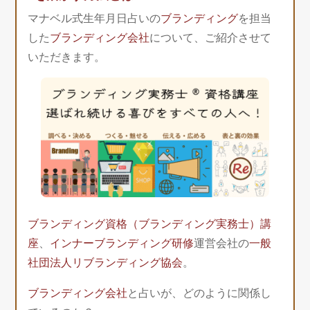
マナベル式生年月日占いの
ブランディング
を担当
した
ブランディング会社
について、ご紹介させて
いただきます。
ブランディング資格（ブランディング実務士）講
座
、
インナーブランディング研修
運営会社の
一般
社団法人リブランディング協会
。
ブランディング会社
と占いが、どのように関係し