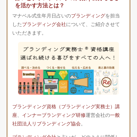
を活かす方法とは？
マナベル式生年月日占いの
ブランディング
を担当
した
ブランディング会社
について、ご紹介させて
いただきます。
ブランディング資格（ブランディング実務士）講
座
、
インナーブランディング研修
運営会社の
一般
社団法人リブランディング協会
。