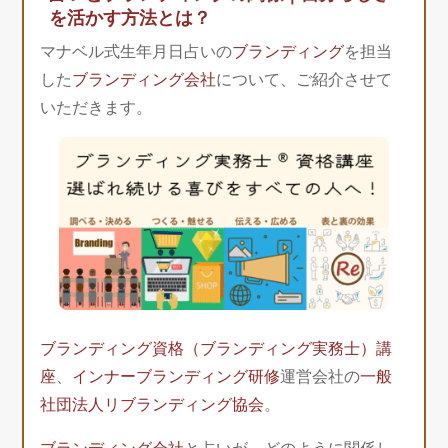
を活かす方法とは？
マナベル式生年月日占いの
ブランディング
を担当
した
ブランディング会社
について、ご紹介させて
いただきます。
ブランディング資格（ブランディング実務士）講
座
、
インナーブランディング研修
運営会社の
一般
社団法人リブランディング協会
。