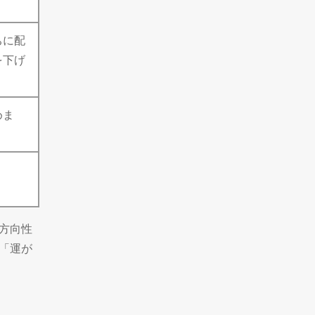
ちに配
を下げ
めま
方向性
「運が