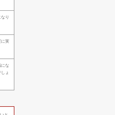
になり
実に実
職にな
でしょ
いと