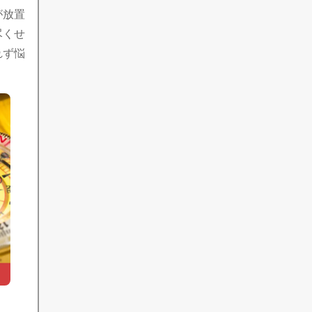
が放置
尽くせ
れず悩