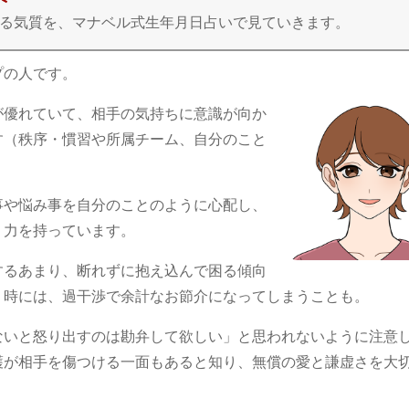
ている気質を、マナベル式生年月日占いで見ていきます。
プの人です。
が優れていて、相手の気持ちに意識が向か
す（秩序・慣習や所属チーム、自分のこと
事や悩み事を自分のことのように心配し、
く力を持っています。
するあまり、断れずに抱え込んで困る傾向
。時には、過干渉で余計なお節介になってしまうことも。
ないと怒り出すのは勘弁して欲しい」と思われないように注意
護が相手を傷つける一面もあると知り、無償の愛と謙虚さを大
。