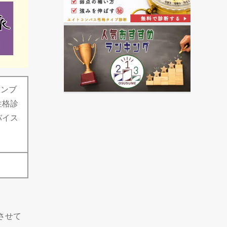
ャンブ
性格診
バイス
させて