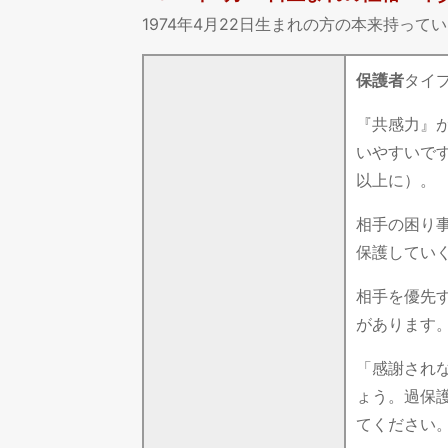
1974年4月22日生まれの方の本来持っ
保護者
タイ
『共感力』
いやすいで
以上に）。
相手の困り
保護してい
相手を優先
があります
「感謝され
ょう。過保
てください