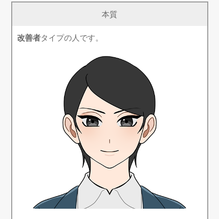
本質
改善者
タイプの人です。