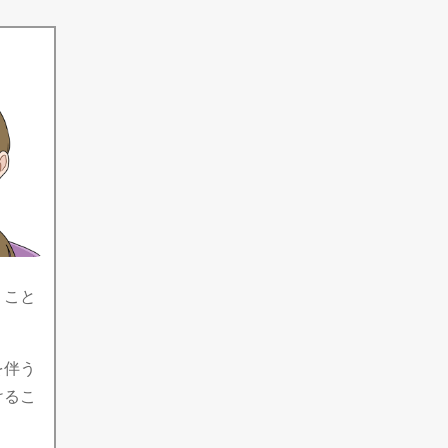
うこと
を伴う
けるこ