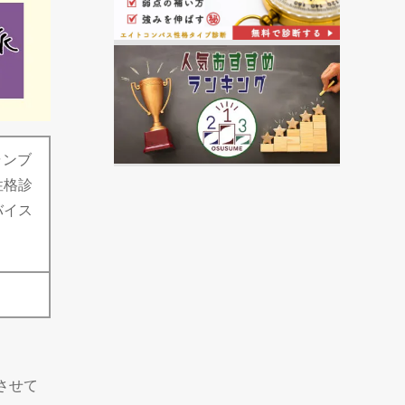
ャンブ
性格診
バイス
させて