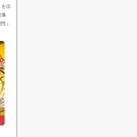
さを出
想像
創性』