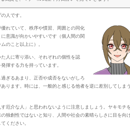
プの人です。
が優れていて、秩序や慣習、周囲との同化
とに意識が向かいやすいです（個人間の関
ームのこと以上に）。
いた人に寄り添い、それぞれの個性を認
を発揮する力を持っています。
し過ぎるあまり、正否や成否をないがしろ
があります。時には、一般的と感じる他者を逆に差別してしま
乱す厄介な人」と思われないように注意しましょう。ヤキモチ
来の独創性ではないと知り、人間や社会の素晴らしさに目を向
してください。