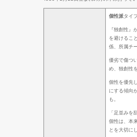
個性派
タイ
『独創性』
を避けるこ
係、所属チ
優劣で傷つ
め、独創性
個性を優先
にする傾向
も。
「足並みを
個性は、本
とを大切に