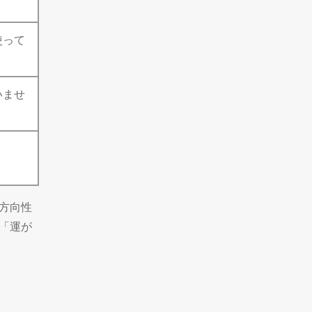
使って
いませ
方向性
「運が