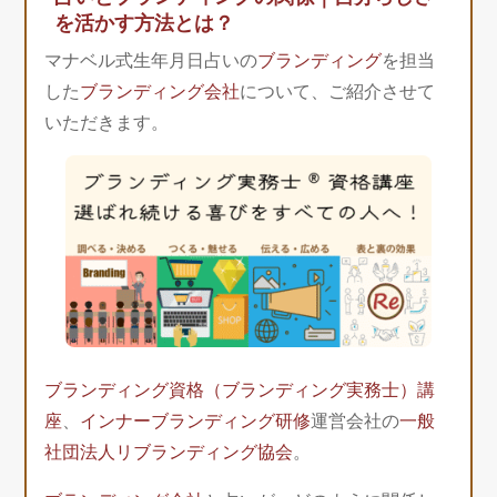
を活かす方法とは？
マナベル式生年月日占いの
ブランディング
を担当
した
ブランディング会社
について、ご紹介させて
いただきます。
ブランディング資格（ブランディング実務士）講
座
、
インナーブランディング研修
運営会社の
一般
社団法人リブランディング協会
。