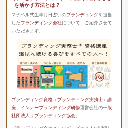
を活かす方法とは？
マナベル式生年月日占いの
ブランディング
を担当
した
ブランディング会社
について、ご紹介させて
いただきます。
ブランディング資格（ブランディング実務士）講
座
、
インナーブランディング研修
運営会社の
一般
社団法人リブランディング協会
。