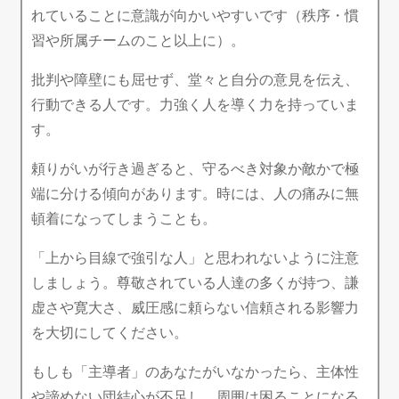
れていることに意識が向かいやすいです（秩序・慣
習や所属チームのこと以上に）。
批判や障壁にも屈せず、堂々と自分の意見を伝え、
行動できる人です。力強く人を導く力を持っていま
す。
頼りがいが行き過ぎると、守るべき対象か敵かで極
端に分ける傾向があります。時には、人の痛みに無
頓着になってしまうことも。
「上から目線で強引な人」と思われないように注意
しましょう。尊敬されている人達の多くが持つ、謙
虚さや寛大さ、威圧感に頼らない信頼される影響力
を大切にしてください。
もしも「主導者」のあなたがいなかったら、主体性
や諦めない団結心が不足し、周囲は困ることになる