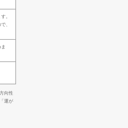
ます。
ので、
めま
方向性
「運が