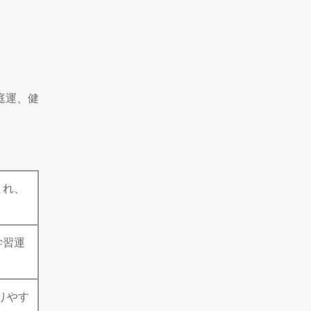
庭運、健
まれ、
学習運
りやす