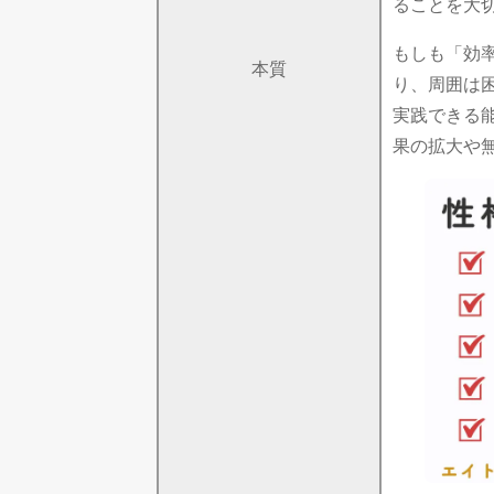
ることを大
もしも「効
本質
り、周囲は
実践できる
果の拡大や