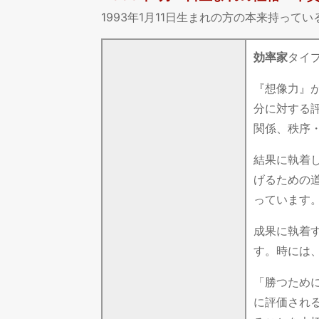
1993年1月11日生まれの方の本来持っ
効率家
タイ
『想像力』
分に対する
関係、秩序
結果に執着
げるための
っています
成果に執着
す。時には
「勝つため
に評価され