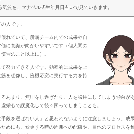
ている気質を、マナベル式生年月日占いで見ていきます。
プの人です。
が優れていて、所属チーム内での成果や自
評価に意識が向かいやすいです（個人間の
・慣習のこと以上に）。
して努力できる人です。効率的に成果を上
道筋を想像し、臨機応変に実行する力を持
。
するあまり、無理をし過ぎたり、人を犠牲にしてしまう傾向が
、虚栄心で誤魔化して後々困ってしまうことも。
に手段を選ばない人」と思われないように注意しましょう。成
るためにも、変更する時の周囲への配慮や、自他のプロセスを