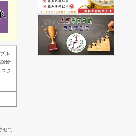
ンブル
格診断
イスさ
させて