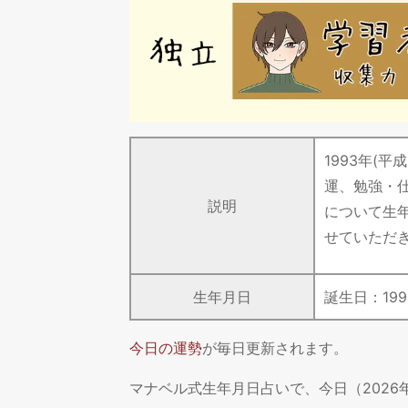
1993年(
運、勉強・
説明
について生
せていただ
生年月日
誕生日：
199
今日の運勢
が毎日更新されます。
マナベル式生年月日占いで、今日（202