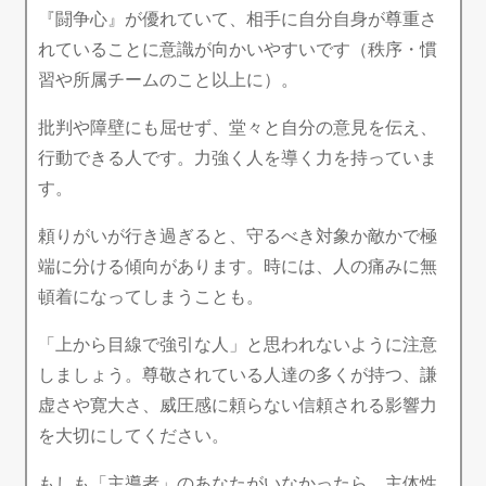
『闘争心』が優れていて、相手に自分自身が尊重さ
れていることに意識が向かいやすいです（秩序・慣
習や所属チームのこと以上に）。
批判や障壁にも屈せず、堂々と自分の意見を伝え、
行動できる人です。力強く人を導く力を持っていま
す。
頼りがいが行き過ぎると、守るべき対象か敵かで極
端に分ける傾向があります。時には、人の痛みに無
頓着になってしまうことも。
「上から目線で強引な人」と思われないように注意
しましょう。尊敬されている人達の多くが持つ、謙
虚さや寛大さ、威圧感に頼らない信頼される影響力
を大切にしてください。
もしも「主導者」のあなたがいなかったら、主体性