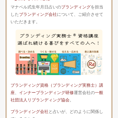
マナベル式生年月日占いの
ブランディング
を担当
した
ブランディング会社
について、ご紹介させて
いただきます。
ブランディング資格（ブランディング実務士）講
座
、
インナーブランディング研修
運営会社の
一般
社団法人リブランディング協会
。
ブランディング会社
と占いが、どのように関係し