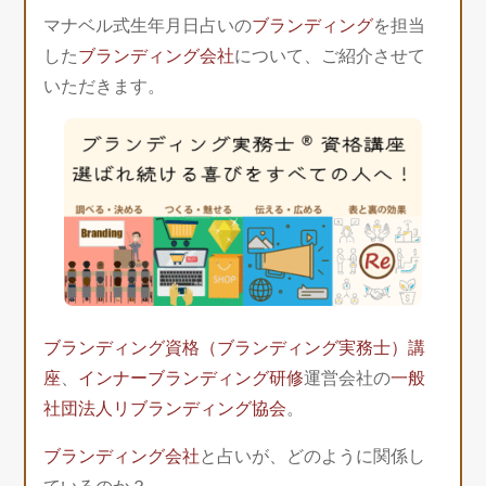
マナベル式生年月日占いの
ブランディング
を担当
した
ブランディング会社
について、ご紹介させて
いただきます。
ブランディング資格（ブランディング実務士）講
座
、
インナーブランディング研修
運営会社の
一般
社団法人リブランディング協会
。
ブランディング会社
と占いが、どのように関係し