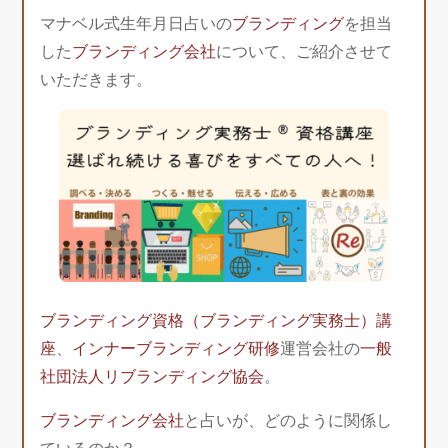
マナベル式生年月日占いの
ブランディング
を担当
した
ブランディング会社
について、ご紹介させて
いただきます。
ブランディング資格（ブランディング実務士）講
座
、
インナーブランディング研修
運営会社の
一般
社団法人リブランディング協会
。
ブランディング会社
と占いが、どのように関係し