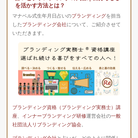
を活かす方法とは？
マナベル式生年月日占いの
ブランディング
を担当
した
ブランディング会社
について、ご紹介させて
いただきます。
ブランディング資格（ブランディング実務士）講
座
、
インナーブランディング研修
運営会社の
一般
社団法人リブランディング協会
。