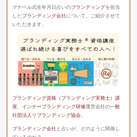
マナベル式生年月日占いの
ブランディング
を担当
した
ブランディング会社
について、ご紹介させて
いただきます。
ブランディング資格（ブランディング実務士）講
座
、
インナーブランディング研修
運営会社の
一般
社団法人リブランディング協会
。
ブランディング会社
と占いが、どのように関係し