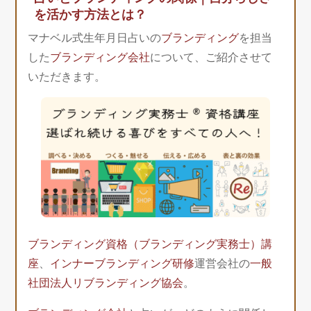
を活かす方法とは？
マナベル式生年月日占いの
ブランディング
を担当
した
ブランディング会社
について、ご紹介させて
いただきます。
ブランディング資格（ブランディング実務士）講
座
、
インナーブランディング研修
運営会社の
一般
社団法人リブランディング協会
。