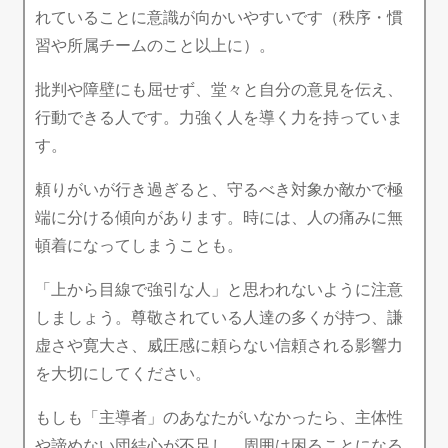
れていることに意識が向かいやすいです（秩序・慣
習や所属チームのこと以上に）。
批判や障壁にも屈せず、堂々と自分の意見を伝え、
行動できる人です。力強く人を導く力を持っていま
す。
頼りがいが行き過ぎると、守るべき対象か敵かで極
端に分ける傾向があります。時には、人の痛みに無
頓着になってしまうことも。
「上から目線で強引な人」と思われないように注意
しましょう。尊敬されている人達の多くが持つ、謙
虚さや寛大さ、威圧感に頼らない信頼される影響力
を大切にしてください。
もしも「主導者」のあなたがいなかったら、主体性
や諦めない団結心が不足し、周囲は困ることになる