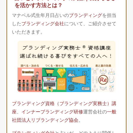
を活かす方法とは？
マナベル式生年月日占いの
ブランディング
を担当
した
ブランディング会社
について、ご紹介させて
いただきます。
ブランディング資格（ブランディング実務士）講
座
、
インナーブランディング研修
運営会社の
一般
社団法人リブランディング協会
。