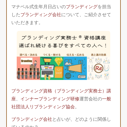
マナベル式生年月日占いの
ブランディング
を担当
した
ブランディング会社
について、ご紹介させて
いただきます。
ブランディング資格（ブランディング実務士）講
座
、
インナーブランディング研修
運営会社の
一般
社団法人リブランディング協会
。
ブランディング会社
と占いが、どのように関係し