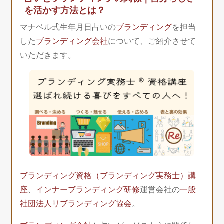
を活かす方法とは？
マナベル式生年月日占いの
ブランディング
を担当
した
ブランディング会社
について、ご紹介させて
いただきます。
ブランディング資格（ブランディング実務士）講
座
、
インナーブランディング研修
運営会社の
一般
社団法人リブランディング協会
。