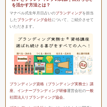
を活かす方法とは？
マナベル式生年月日占いの
ブランディング
を担当
した
ブランディング会社
について、ご紹介させて
いただきます。
ブランディング資格（ブランディング実務士）講
座
、
インナーブランディング研修
運営会社の
一般
社団法人リブランディング協会
。