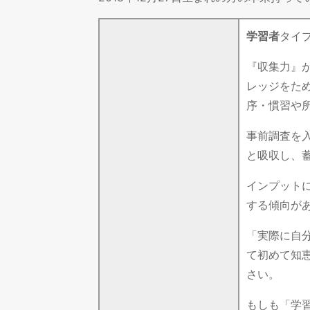
学習者
タイ
『収集力』
レッジをた
序・慣習や
事前調査を
と吸収し、
インプット
する傾向が
「実際に自
て初めて知
さい。
もしも「学