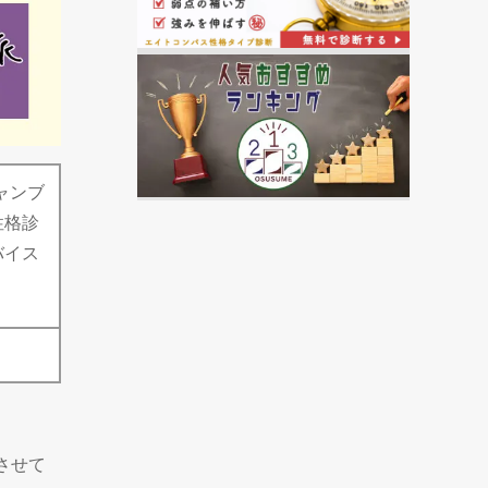
ギャンブ
性格診
バイス
させて