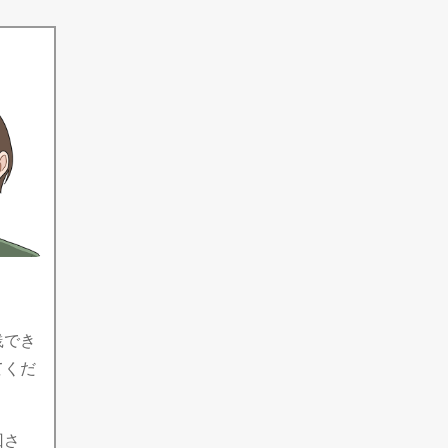
。
践でき
てくだ
回さ