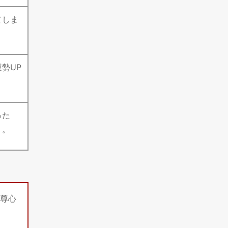
てしま
勢UP
った
う。
尊心