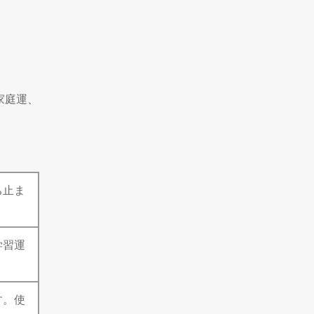
家庭運、
ち止ま
学習運
す。使