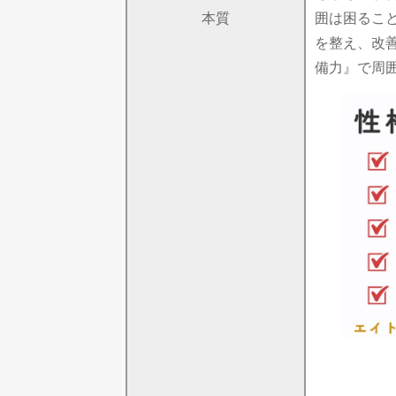
本質
囲は困るこ
を整え、改
備力』で周