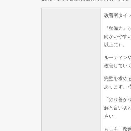
改善者
タイ
『整備力』
向かいやす
以上に）。
ルーティン
改善してい
完璧を求め
あります。
「独り善が
解と言い切
さい。
もしも「改