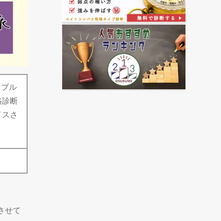
ンブル
格診断
イスさ
させて