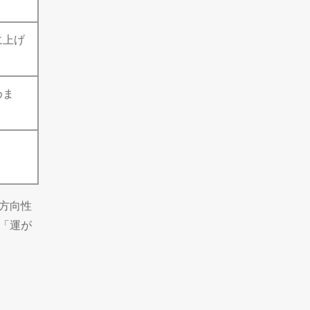
に上げ
めま
方向性
「運が