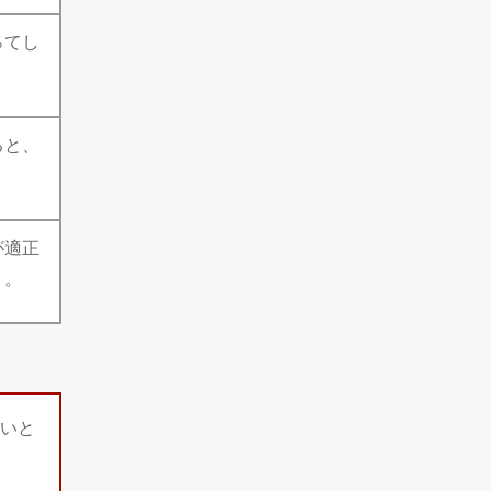
ってし
ると、
が適正
う。
いと