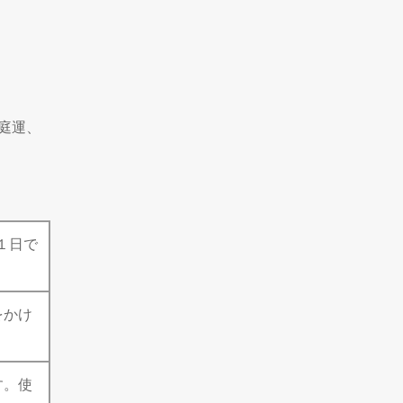
庭運、
１日で
をかけ
す。使