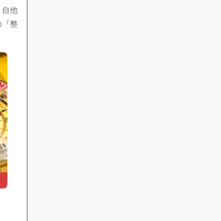
、自他
の『整