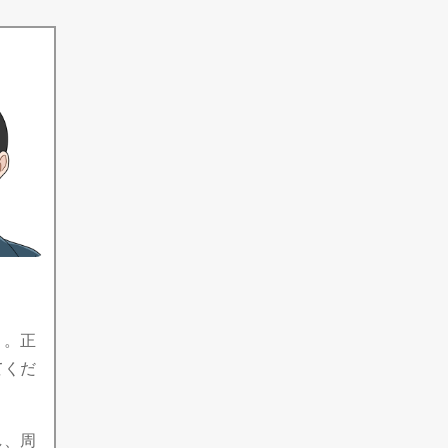
う。正
てくだ
し、周