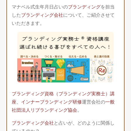
マナベル式生年月日占いの
ブランディング
を担当
した
ブランディング会社
について、ご紹介させて
いただきます。
ブランディング資格（ブランディング実務士）講
座
、
インナーブランディング研修
運営会社の
一般
社団法人リブランディング協会
。
ブランディング会社
と占いが、どのように関係し